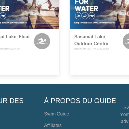
t Lake, Float
Sasamat Lake,
Outdoor Centre
BRITISH COLUMBIA
BELCARRA, BRITISH COLUMBIA
UR DES
À PROPOS DU GUIDE
Sw
Swim Guide
mome
advi
Affiliates