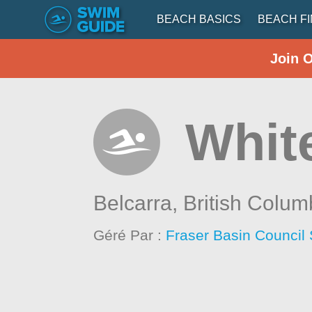
BEACH BASICS
BEACH F
Join 
Whit
Belcarra,
British Colum
Géré Par :
Fraser Basin Council 