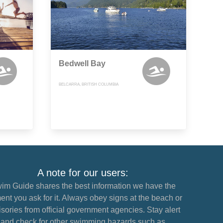
Bedwell Bay
BELCARRA, BRITISH COLUMBIA
A note for our users:
im Guide shares the best information we have the
nt you ask for it. Always obey signs at the beach or
sories from official government agencies. Stay alert
and check for other swimming hazards such as