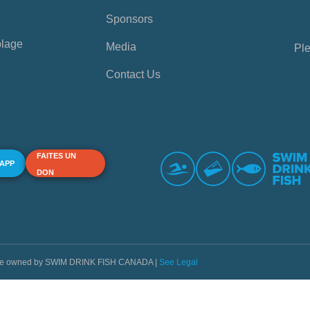
Sponsors
plage
Media
Ple
Contact Us
FAITES UN
 APP
DON
s are owned by SWIM DRINK FISH CANADA |
See Legal