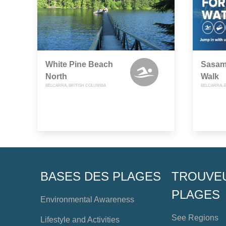
White Pine Beach
Sasama
North
Walk
BELCARRA, BRITISH COLUMBIA
BELCARRA, 
BASES DES PLAGES
TROUVE
PLAGES
Environmental Awareness
See Regions
Lifestyle and Activities