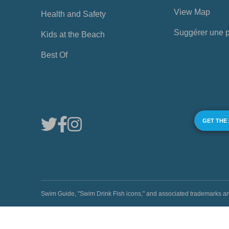
View Map
Health and Safety
Suggérer une 
Kids at the Beach
Best Of
GET THE
Swim Guide, "Swim Drink Fish icons," and associated trademark