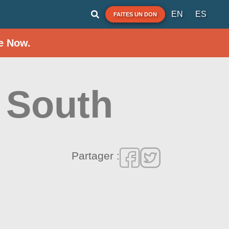
EN
ES
FAITES UN DON
e Now.
 South
Partager :