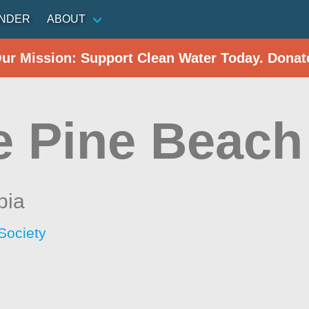
INDER
ABOUT
Our Mission: Support Clean Water Today. Donat
e Pine Beach
bia
Society