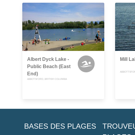
Albert Dyck Lake -
Mill L
Public Beach (East
ABBOTTSFOR
End)
ABBOTSFORD, BRITISH COLUMBIA
BASES DES PLAGES
TROUVE