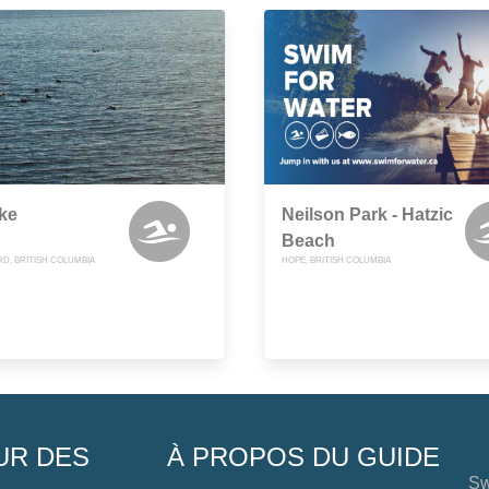
ake
Neilson Park - Hatzic
Beach
D, BRITISH COLUMBIA
HOPE, BRITISH COLUMBIA
UR DES
À PROPOS DU GUIDE
Sw