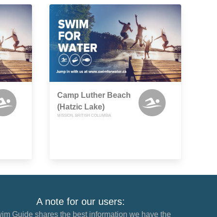
Camp Luther Beach
(Hatzic Lake)
MISSION, BRITISH COLUMBIA
A note for our users:
im Guide shares the best information we have the