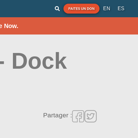
EN
ES
FAITES UN DON
e Now.
- Dock
Partager :