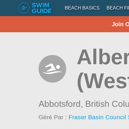
BEACH BASICS
BEACH F
Join 
Albe
(Wes
Abbotsford,
British Co
Géré Par :
Fraser Basin Council 