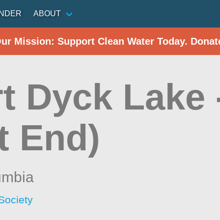
INDER
ABOUT
Our Mission: Support Clean Water Today. Donat
rt Dyck Lake 
t End)
lumbia
Society