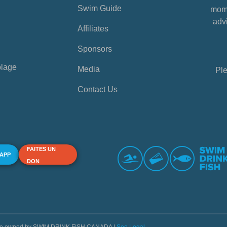
Swim Guide
mome
advi
Affiliates
Sponsors
plage
Media
Ple
Contact Us
FAITES UN
 APP
DON