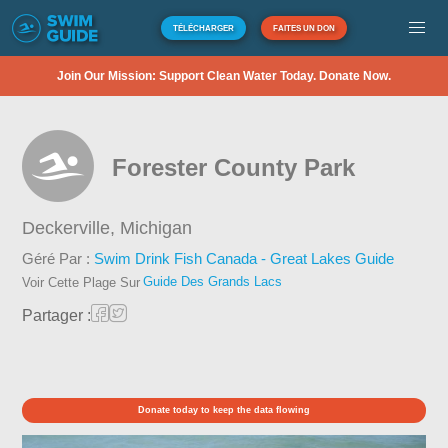
TÉLÉCHARGER
FAITES UN DON
Join Our Mission: Support Clean Water Today. Donate Now.
Forester County Park
Deckerville,
Michigan
Géré Par :
Swim Drink Fish Canada - Great Lakes Guide
Guide Des Grands Lacs
Voir Cette Plage Sur
Partager :
Donate today to keep the data flowing