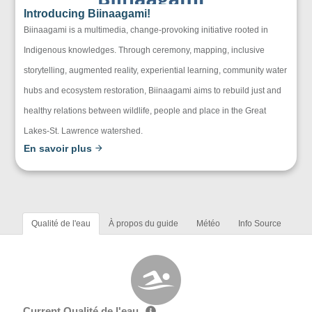
Introducing Biinaagami!
Biinaagami is a multimedia, change-provoking initiative rooted in
Indigenous knowledges. Through ceremony, mapping, inclusive
storytelling, augmented reality, experiential learning, community water
hubs and ecosystem restoration, Biinaagami aims to rebuild just and
healthy relations between wildlife, people and place in the Great
Lakes-St. Lawrence watershed.
En savoir plus
Qualité de l'eau
À propos du guide
Météo
Info Source
Current Qualité de l'eau