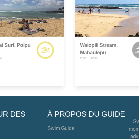
i Surf, Poipu
Waiopili Stream,
Mahaulepu
II
POIPU, HAWAII
UR DES
À PROPOS DU GUIDE
Sw
Swim Guide
mome
advi