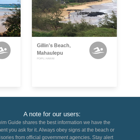
Gillin's Beach,
Mahaulepu
POIPU, HAWAII
A note for our users:
im Guide shares the best information we have the
nt you ask for it. Always obey signs at the beach or
sories from official government agencies. Stay alert