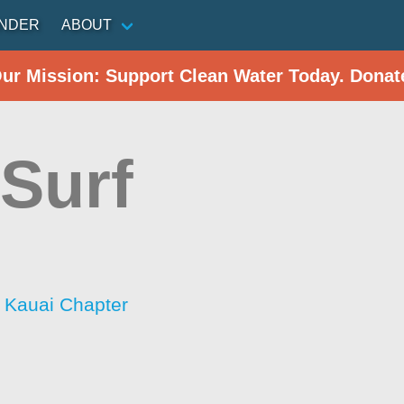
INDER
ABOUT
Our Mission: Support Clean Water Today. Donat
 Surf
- Kauai Chapter