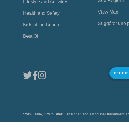
See Regions
Lifestyle and Activities
View Map
Health and Safety
Suggérer une 
Kids at the Beach
Best Of
GET THE
Swim Guide, "Swim Drink Fish icons," and associated trademark