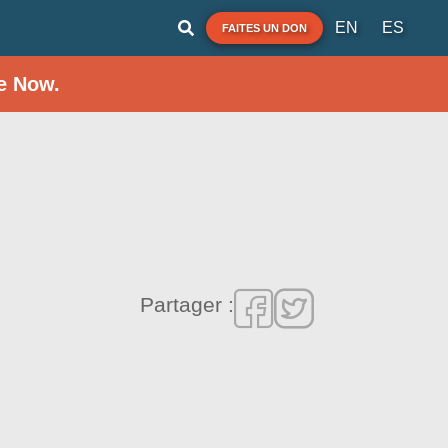
EN
ES
FAITES UN DON
e Now.
Partager :