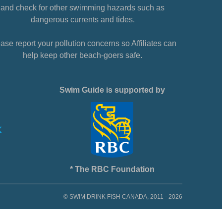
and check for other swimming hazards such as
dangerous currents and tides.
ase report your pollution concerns so Affiliates can
help keep other beach-goers safe.
Swim Guide is supported by
* The RBC Foundation
© SWIM DRINK FISH CANADA, 2011 - 2026