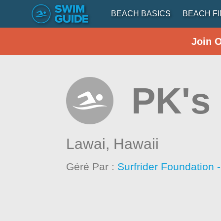
BEACH BASICS
BEACH F
Join 
PK's
Lawai,
Hawaii
Géré Par :
Surfrider Foundation 