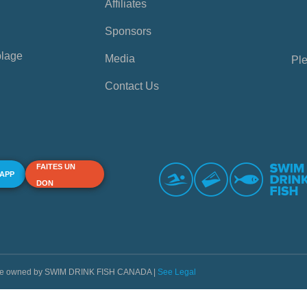
Affiliates
Sponsors
plage
Media
Ple
Contact Us
FAITES UN
 APP
DON
s are owned by SWIM DRINK FISH CANADA |
See Legal