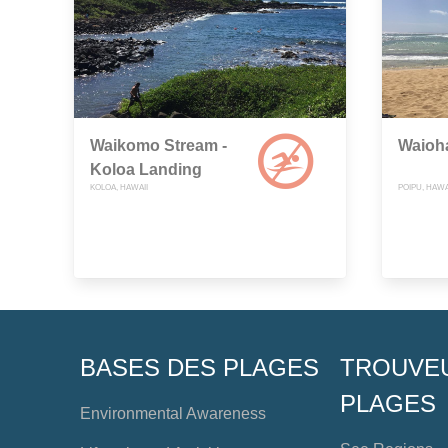
Waikomo Stream -
Waioha
Koloa Landing
KOLOA, HAWAII
POIPU, HAWA
BASES DES PLAGES
TROUVE
PLAGES
Environmental Awareness