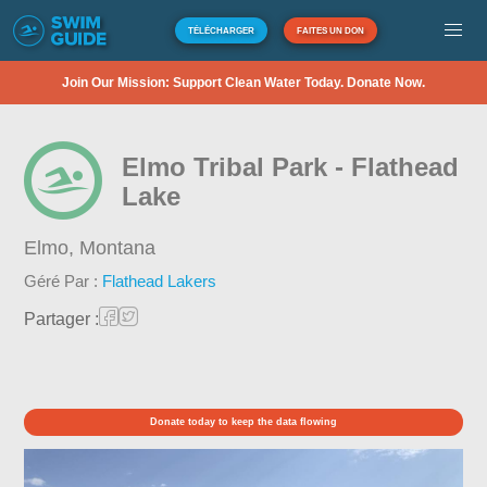
TÉLÉCHARGER
FAITES UN DON
Join Our Mission: Support Clean Water Today. Donate Now.
Elmo Tribal Park - Flathead
Lake
Elmo,
Montana
Géré Par :
Flathead Lakers
Partager :
Donate today to keep the data flowing