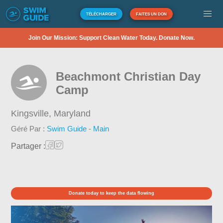
TÉLÉCHARGER
FAITES UN DON
Join Our Mission: Support Clean Water Today. Donate Now.
Beachmont Christian Day
Camp
Kingsville,
Maryland
Géré Par :
Swim Guide - Main
Partager :
Donate today to keep the data flowing