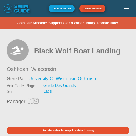
TÉLÉCHARGER
FAITES UN DON
Join Our Mission: Support Clean Water Today. Donate Now.
Black Wolf Boat Landing
Oshkosh,
Wisconsin
Géré Par :
University Of Wisconsin Oshkosh
Guide Des Grands
Voir Cette Plage
Lacs
Sur
Partager :
Donate today to keep the data flowing