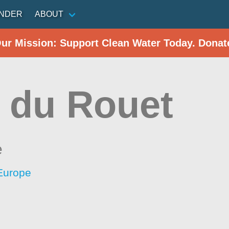
INDER
ABOUT
Our Mission: Support Clean Water Today. Donat
 du Rouet
e
 Europe