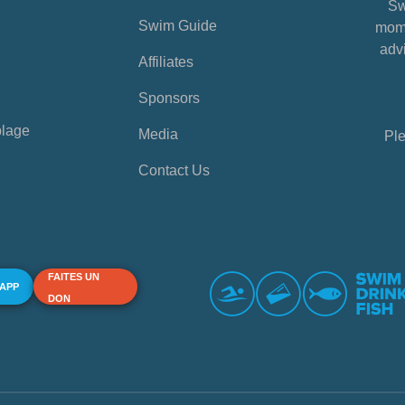
Sw
Swim Guide
mome
advi
Affiliates
Sponsors
plage
Media
Ple
Contact Us
FAITES UN
 APP
DON