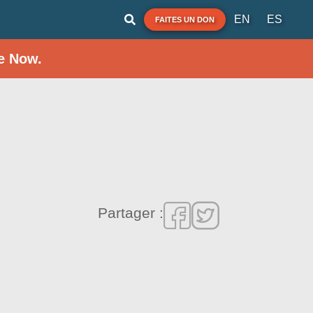
EN
ES
FAITES UN DON
e Now.
Partager :