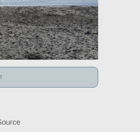
!
Source