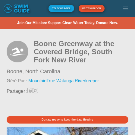
TÉLÉCHARGER
FAITES UN DON
Join Our Mission: Support Clean Water Today. Donate Now.
Boone Greenway at the
Covered Bridge, South
Fork New River
Boone,
North Carolina
Géré Par :
MountainTrue Watauga Riverkeeper
Partager :
Donate today to keep the data flowing