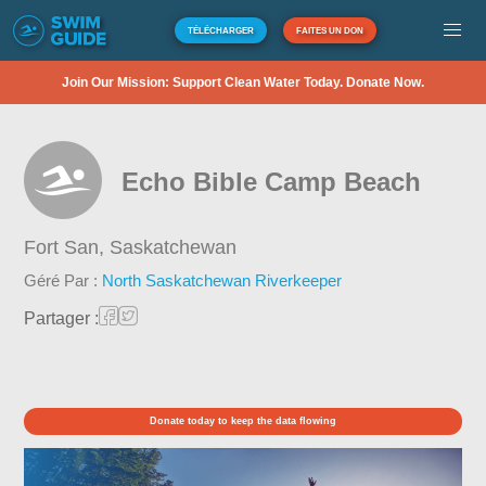
TÉLÉCHARGER
FAITES UN DON
Join Our Mission: Support Clean Water Today. Donate Now.
Echo Bible Camp Beach
Fort San,
Saskatchewan
Géré Par :
North Saskatchewan Riverkeeper
Partager :
Donate today to keep the data flowing