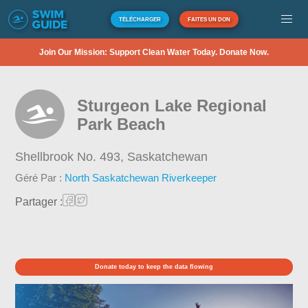
TÉLÉCHARGER
FAITES UN DON
Join Our Mission: Support Clean Water Today. Donate Now.
Sturgeon Lake Regional
Park Beach
Shellbrook No. 493,
Saskatchewan
Géré Par :
North Saskatchewan Riverkeeper
Partager :
Donate today to keep the data flowing