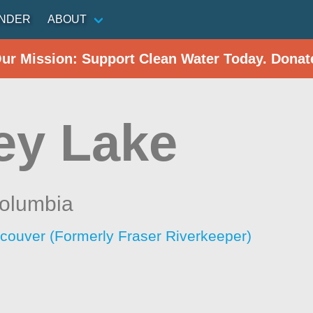
INDER
ABOUT
Our Mission: Support Clean Water Today. Donat
ley Lake
Columbia
ncouver (Formerly Fraser Riverkeeper)