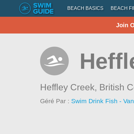
BEACH BASICS
BEACH F
Join 
Heff
Heffley Creek,
British 
Géré Par :
Swim Drink Fish - Va