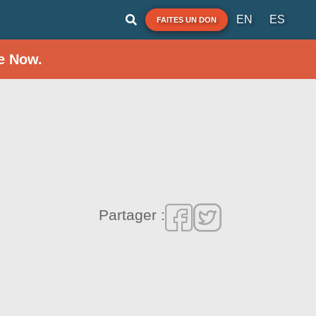
EN
ES
FAITES UN DON
e Now.
Partager :