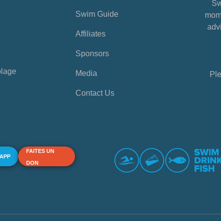
Sw
Swim Guide
mome
advi
Affiliates
Sponsors
plage
Media
Ple
Contact Us
FAITES UN
 APP
DON