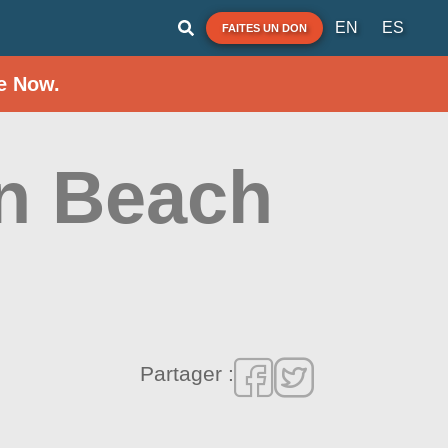
EN
ES
FAITES UN DON
e Now.
n Beach
Partager :