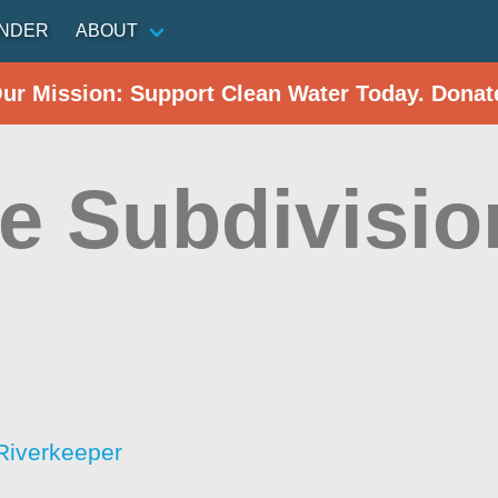
INDER
ABOUT
Our Mission: Support Clean Water Today. Donat
e Subdivisio
Riverkeeper