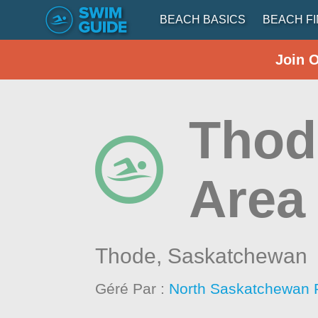
BEACH BASICS
BEACH F
Join 
Thod
Area
Thode,
Saskatchewan
Géré Par :
North Saskatchewan 