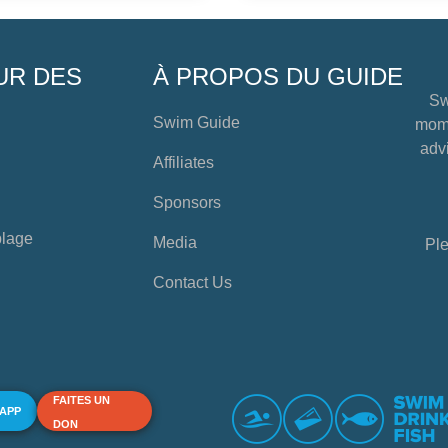
UR DES
À PROPOS DU GUIDE
Sw
Swim Guide
mome
advi
Affiliates
Sponsors
plage
Media
Ple
Contact Us
FAITES UN
 APP
DON