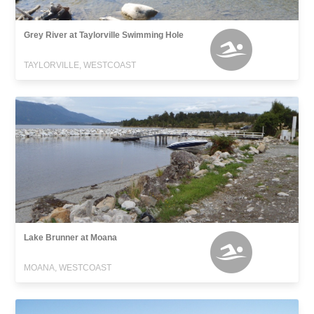
Grey River at Taylorville Swimming Hole
TAYLORVILLE, WESTCOAST
Lake Brunner at Moana
MOANA, WESTCOAST