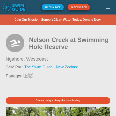
TÉLÉCHARGER
FAITES UN DON
Join Our Mission: Support Clean Water Today. Donate Now.
Nelson Creek at Swimming
Hole Reserve
Ngahere,
Westcoast
Géré Par :
The Swim Guide - New Zealand
Partager :
Donate today to keep the data flowing