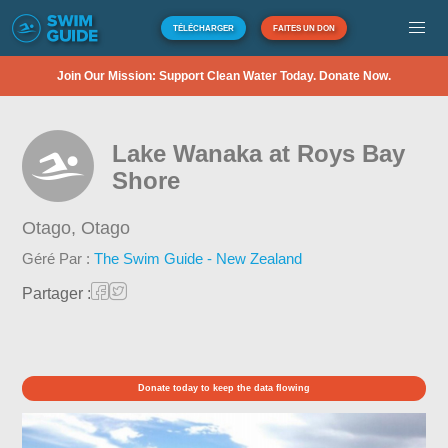
TÉLÉCHARGER
FAITES UN DON
Join Our Mission: Support Clean Water Today. Donate Now.
Lake Wanaka at Roys Bay
Shore
Otago,
Otago
Géré Par :
The Swim Guide - New Zealand
Partager :
Donate today to keep the data flowing