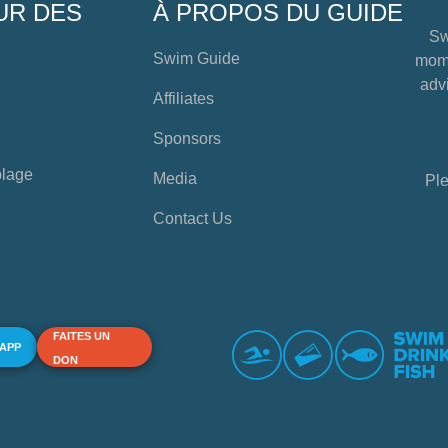
UR DES
À PROPOS DU GUIDE
Sw
Swim Guide
mome
advi
Affiliates
Sponsors
plage
Media
Ple
Contact Us
FAITES UN
 APP
DON