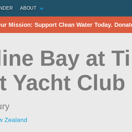
INDER
ABOUT
Our Mission: Support Clean Water Today. Donat
line Bay at T
t Yacht Club
ury
w Zealand