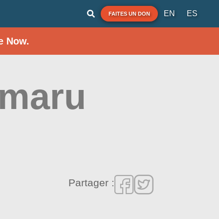
EN
ES
FAITES UN DON
e Now.
imaru
Partager :