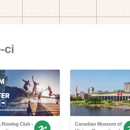
-ci
 Rowing Club -
Canadian Museum of