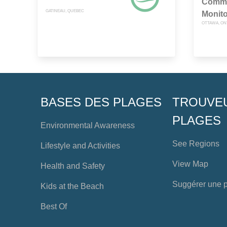
Commu
GATINEAU, QUEBEC
Monito
OTTAWA, ON
BASES DES PLAGES
TROUVE
PLAGES
Environmental Awareness
See Regions
Lifestyle and Activities
View Map
Health and Safety
Suggérer une 
Kids at the Beach
Best Of