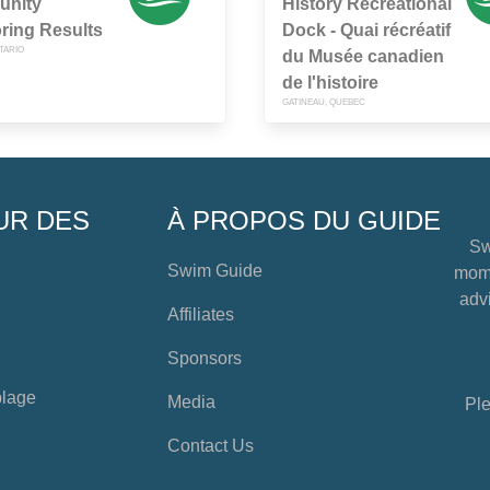
nity
History Recreational
ring Results
Dock - Quai récréatif
TARIO
du Musée canadien
de l'histoire
GATINEAU, QUEBEC
UR DES
À PROPOS DU GUIDE
Sw
Swim Guide
mome
advi
Affiliates
Sponsors
plage
Media
Ple
Contact Us