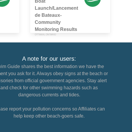
Boat
Launch/Lancement
de Bateaux-
Community
Monitoring Results
OTTAWA, ONTARIO
A note for our users:
im Guide shares the best information we have the
nt you ask for it. Always obey signs at the beach or
sories from official government agencies. Stay alert
and check for other swimming hazards such as
dangerous currents and tides.
ase report your pollution concerns so Affiliates can
help keep other beach-goers safe.