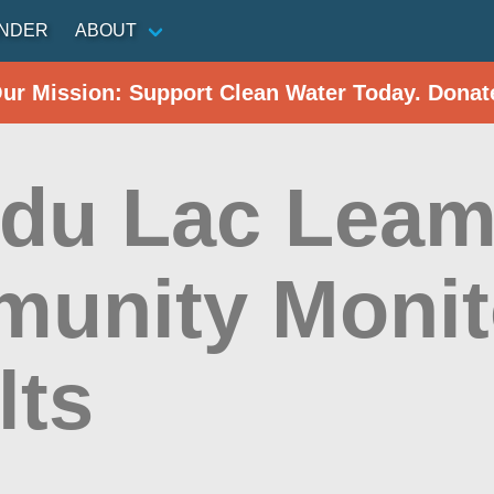
INDER
ABOUT
Our Mission: Support Clean Water Today. Donat
 du Lac Leam
unity Monit
lts