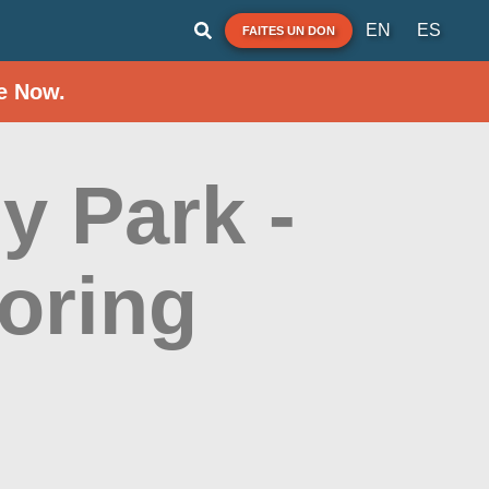
EN
ES
FAITES UN DON
e Now.
y Park -
oring