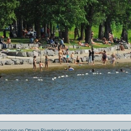
ormation on Ottawa Riverkeeper's monitoring program and result