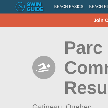
BEACH BASICS
BEACH F
Join 
Parc
Comm
Resu
Gatineau,
Quebec