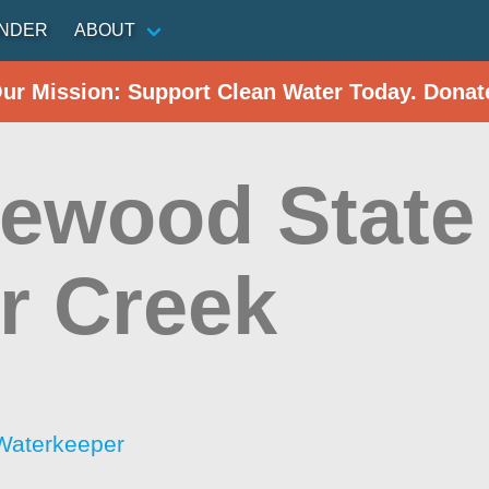
INDER
ABOUT
Our Mission: Support Clean Water Today. Donat
lewood State 
er Creek
Waterkeeper