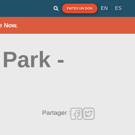
EN
ES
FAITES UN DON
e Now.
Park -
Partager :