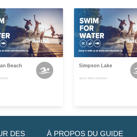
an Beach
Simpson Lake
SSOURI
VALLEY PARK, MISSOURI
UR DES
À PROPOS DU GUIDE