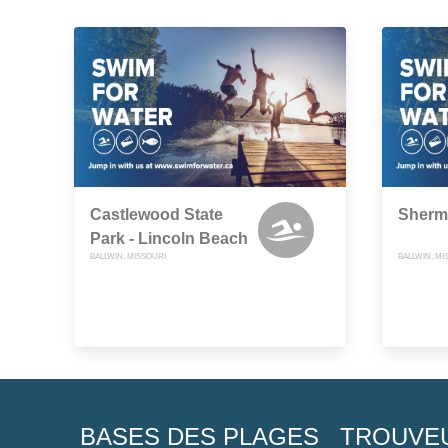
Castlewood State
Sherm
Park - Lincoln Beach
BALLWIN, MISSOURI
BALLWIN, MI
BASES DES PLAGES
TROUVE