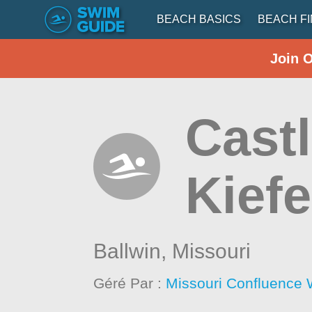
BEACH BASICS
BEACH F
Join 
Cast
Kief
Ballwin,
Missouri
Géré Par :
Missouri Confluence 