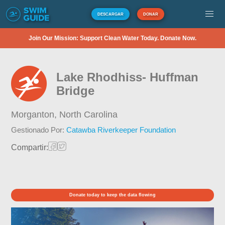
DESCARGAR
DONAR
Join Our Mission: Support Clean Water Today. Donate Now.
Lake Rhodhiss- Huffman
Bridge
Morganton,
North Carolina
Gestionado Por:
Catawba Riverkeeper Foundation
Compartir:
Donate today to keep the data flowing