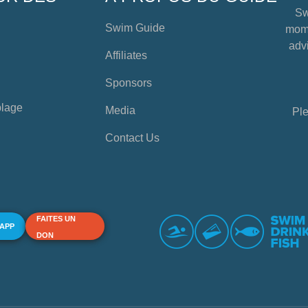
Sw
Swim Guide
mome
advi
Affiliates
Sponsors
plage
Media
Ple
Contact Us
FAITES UN
 APP
DON