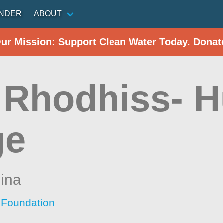
INDER
ABOUT
Our Mission: Support Clean Water Today. Donat
 Rhodhiss- 
ge
lina
 Foundation