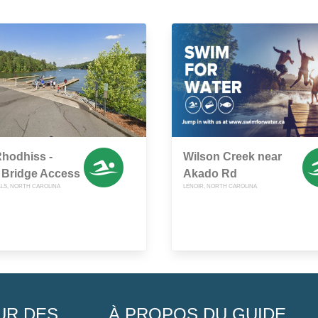
hodhiss -
Wilson Creek near
 Bridge Access
Akado Rd
LLS, NORTH CAROLINA
LENOIR, NORTH CAROLINA
UR DES
À PROPOS DU GUIDE