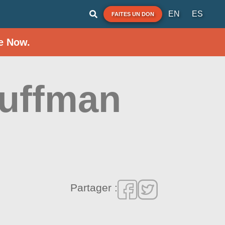
EN
ES
FAITES UN DON
e Now.
Huffman
Partager :