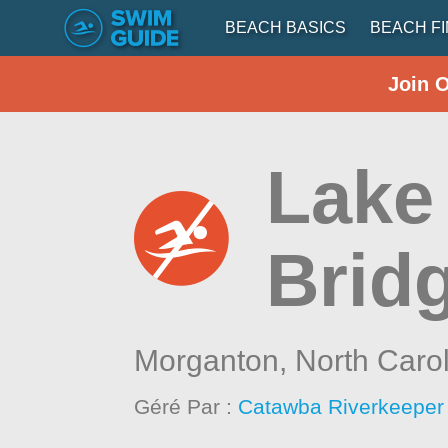
BEACH BASICS
BEACH F
Join 
Lake
Brid
Morganton,
North Caro
Géré Par :
Catawba Riverkeeper