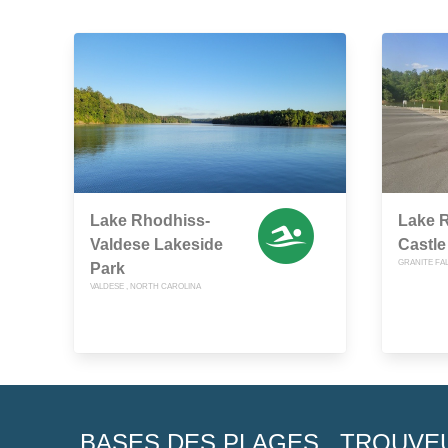
Lake Rhodhiss-
Lake R
Valdese Lakeside
Castle
GRANITE FA
Park
VALDESE , NORTH CAROLINA
BASES DES PLAGES
TROUVE