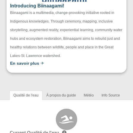
Introducing Biinaagami!
Biinaagami is a multimedia, change-provoking initiative rooted in
Indigenous knowledges. Through ceremony, mapping, inclusive
storytelling, augmented reality, experiential learning, community water
hubs and ecosystem restoration, Biinaagami aims to rebuild just and
healthy relations between wildlife, people and place in the Great
Lakes-St. Lawrence watershed.
En savoir plus
Qualité de l'eau
À propos du guide
Météo
Info Source
Current Qualité de l'eau