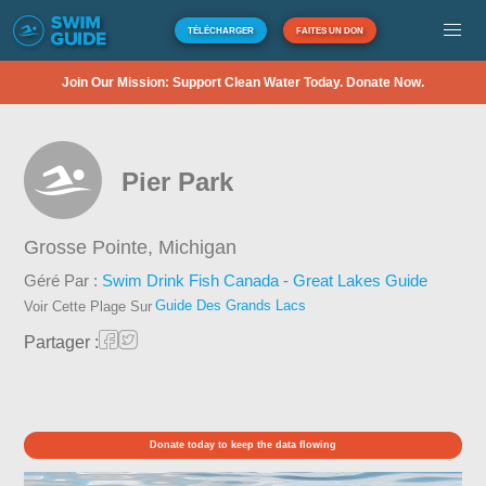
TÉLÉCHARGER
FAITES UN DON
Join Our Mission: Support Clean Water Today. Donate Now.
Pier Park
Grosse Pointe,
Michigan
Géré Par :
Swim Drink Fish Canada - Great Lakes Guide
Guide Des Grands Lacs
Voir Cette Plage Sur
Partager :
Donate today to keep the data flowing