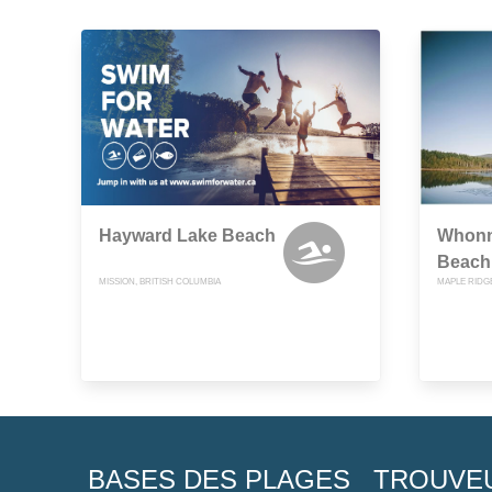
Hayward Lake Beach
Whonn
Beach
MISSION, BRITISH COLUMBIA
MAPLE RIDGE
BASES DES PLAGES
TROUVE