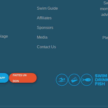
Sw
Swim Guide
mome
advi
Affiliates
Sponsors
plage
Media
Ple
Contact Us
FAITES UN
 APP
DON