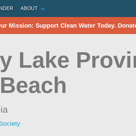
INDER
ABOUT
Our Mission: Support Clean Water Today. Donat
y Lake Provi
 Beach
ia
Society