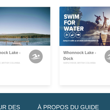
ock Lake -
Whonnock Lake -
Dock
, BRITISH COLUMBIA
MAPLE RIDGE, BRITISH COLUMBIA
UR DES
À PROPOS DU GUIDE