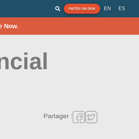
EN
ES
FAITES UN DON
e Now.
ncial
Partager :