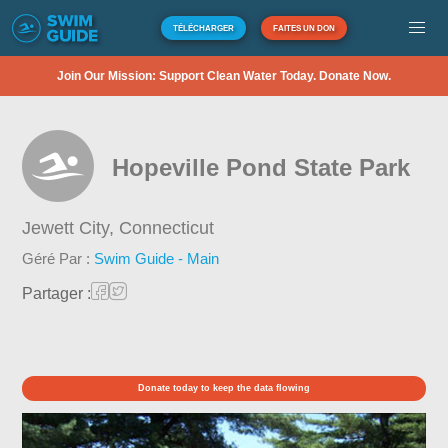
TÉLÉCHARGER
FAITES UN DON
Join Our Mission: Support Clean Water Today. Donate Now.
Hopeville Pond State Park
Jewett City,
Connecticut
Géré Par :
Swim Guide - Main
Partager :
Donate today to keep the data flowing