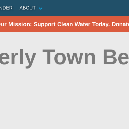
INDER
ABOUT
Our Mission: Support Clean Water Today. Donat
erly Town Be