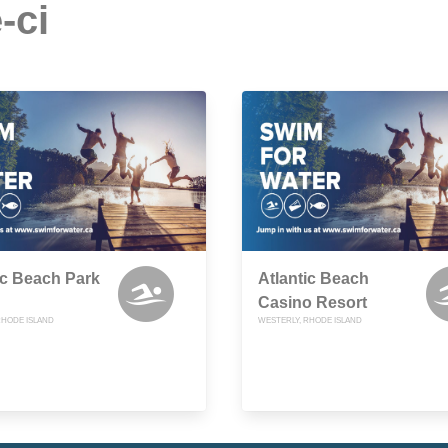
-ci
ic Beach Park
Atlantic Beach
Casino Resort
RHODE ISLAND
WESTERLY, RHODE ISLAND