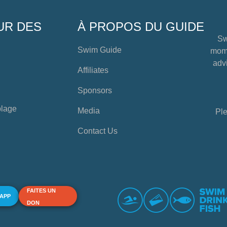
UR DES
À PROPOS DU GUIDE
Sw
Swim Guide
mome
advi
Affiliates
Sponsors
plage
Media
Ple
Contact Us
FAITES UN
 APP
DON