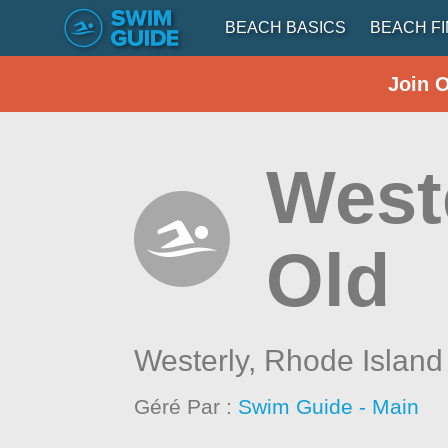
BEACH BASICS
BEACH F
Join 
West
Old
Westerly,
Rhode Island
Géré Par :
Swim Guide - Main