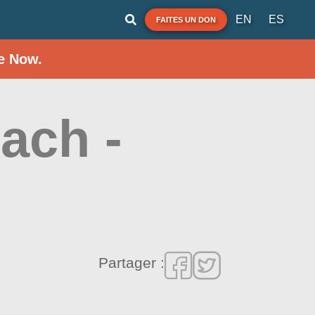
EN
ES
FAITES UN DON
e Now.
ach -
Partager :