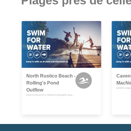
Plages près de celle
North Rustico Beach -
Caven
Rolling's Pond
MacNei
GREEN GABL
Outflow
NORTH RUSTICO, PRINCE EDWARD ISLAND