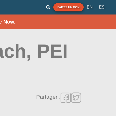
EN
ES
FAITES UN DON
e Now.
ach, PEI
Partager :