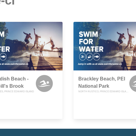
-ci
dish Beach -
Brackley Beach, PEI
ll's Brook
National Park
ES, PRINCE EDWARD ISLAND
NORTH RUSTICO, PRINCE EDWARD ISLAND