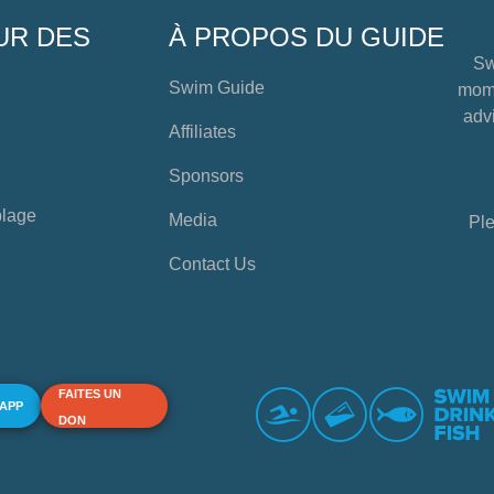
UR DES
À PROPOS DU GUIDE
Sw
Swim Guide
mome
advi
Affiliates
Sponsors
plage
Media
Ple
Contact Us
FAITES UN
 APP
DON