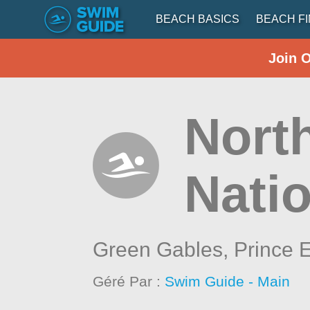
BEACH BASICS
BEACH F
Join 
Nort
Nati
Green Gables,
Prince 
Géré Par :
Swim Guide - Main