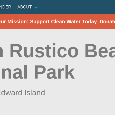
INDER
ABOUT
Our Mission: Support Clean Water Today. Donat
h Rustico Be
onal Park
Edward Island