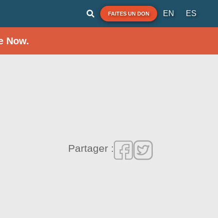
EN
ES
FAITES UN DON
e Now.
Partager :