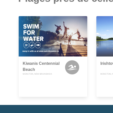
Kiwanis Centennial
Irisht
Beach
MONCTON, NEW BRUNSWICK
MONCTON, 