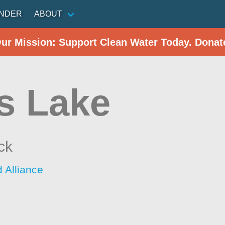
INDER
ABOUT
Our Mission: Support Clean Water Today. Donat
s Lake
ck
 Alliance