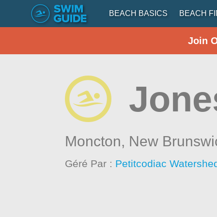
BEACH BASICS
BEACH F
Join 
Jone
Moncton,
New Brunswi
Géré Par :
Petitcodiac Watershed