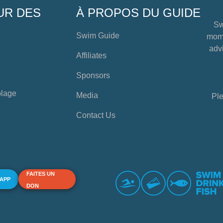
UR DES
À PROPOS DU GUIDE
Sw
Swim Guide
mome
advi
Affiliates
Sponsors
plage
Media
Ple
Contact Us
FAITES UN
 APP
DON