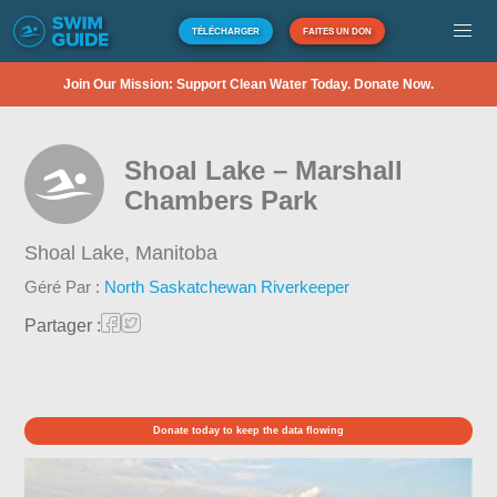
TÉLÉCHARGER
FAITES UN DON
Join Our Mission: Support Clean Water Today. Donate Now.
Shoal Lake – Marshall
Chambers Park
Shoal Lake,
Manitoba
Géré Par :
North Saskatchewan Riverkeeper
Partager :
Donate today to keep the data flowing